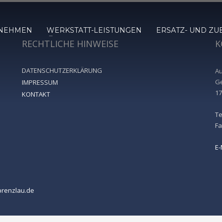
NEHMEN
WERKSTATT-LEISTUNGEN
ERSATZ- UND Z
RECHTLICHE HINWEISE
K
DATENSCHUTZERKLÄRUNG
A
Ge
IMPRESSUM
17
KONTAKT
Te
Fa
E-
renzlau.de