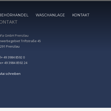
UBEHÖRHANDEL
WASCHANLAGE
KONTAKT
ONTAKT
uFa GmbH Prenzlau
werbegebiet Triftstraße 45
291 Prenzlau
l+ 49 3984 8592 0
x+ 49 3984 8592 24
Mai schreiben